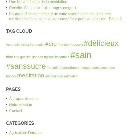
Une brève histoire de la méditation
Recette: Glace aux fruits rouges (vegan)
Pourquoi éliminer le sucre de votre alimentation est l’une des
meilleures choses que vous pouvez faire pour votre santé – Partie 2
TAG CLOUD
#délicieux
#cru
#cannelle
#chia
#chocolat
#dattes
#dessert
#sain
#fruitsrouges
#fruitssecs
#glace
#pommes
#sanssucre
#snack
#superaliment
#vegan
consciousness
meditation
history
mindfulness
relaxation
PAGES
À propos de nous
Notre mission
Contact
CATEGORIES
Agriculture Durable