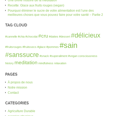
Une brève histoire de la méditation
Recette: Glace aux fruits rouges (vegan)
Pourquoi éliminer le sucre de votre alimentation est l’une des
meilleures choses que vous pouvez faire pour votre santé – Partie 2
TAG CLOUD
#délicieux
#cru
#cannelle
#chia
#chocolat
#dattes
#dessert
#sain
#fruitsrouges
#fruitssecs
#glace
#pommes
#sanssucre
#snack
#superaliment
#vegan
consciousness
meditation
history
mindfulness
relaxation
PAGES
À propos de nous
Notre mission
Contact
CATEGORIES
Agriculture Durable