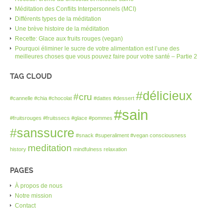
Méditation des Conflits Interpersonnels (MCI)
Différents types de la méditation
Une brève histoire de la méditation
Recette: Glace aux fruits rouges (vegan)
Pourquoi éliminer le sucre de votre alimentation est l’une des
meilleures choses que vous pouvez faire pour votre santé – Partie 2
TAG CLOUD
#délicieux
#cru
#cannelle
#chia
#chocolat
#dattes
#dessert
#sain
#fruitsrouges
#fruitssecs
#glace
#pommes
#sanssucre
#snack
#superaliment
#vegan
consciousness
meditation
history
mindfulness
relaxation
PAGES
À propos de nous
Notre mission
Contact