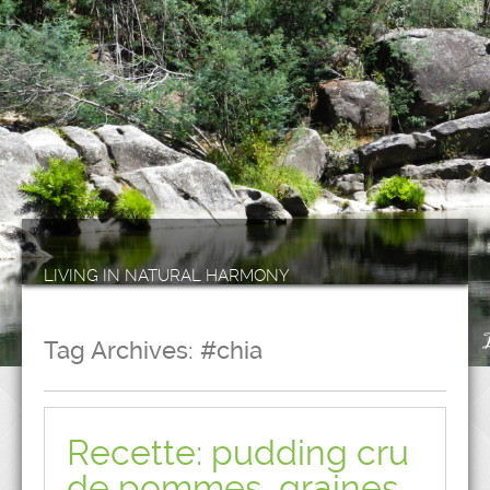
LIVING IN NATURAL HARMONY
Tag Archives:
#chia
Recette: pudding cru
de pommes, graines