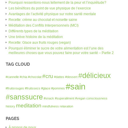
Pourquoi ressentons-nous tellement de la peur et l’inquiétude?
Les bénéfices du point de vue physique de l’exercice
Avantages de l’activité physique sur notre santé mentale
Recette: crème au chocolat et noisette saine
Méditation des Conflits Interpersonnels (MCI)
Différents types de la méditation
Une brève histoire de la méditation
Recette: Glace aux fruits rouges (vegan)
Pourquoi éliminer le sucre de votre alimentation est l’une des
meilleures choses que vous pouvez faire pour votre santé – Partie 2
TAG CLOUD
#délicieux
#cru
#cannelle
#chia
#chocolat
#dattes
#dessert
#sain
#fruitsrouges
#fruitssecs
#glace
#pommes
#sanssucre
#snack
#superaliment
#vegan
consciousness
meditation
history
mindfulness
relaxation
PAGES
À propos de nous