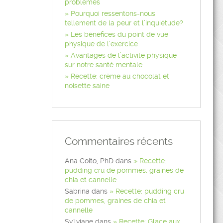
problèmes
Pourquoi ressentons-nous
tellement de la peur et l’inquiétude?
Les bénéfices du point de vue
physique de l’exercice
Avantages de l’activité physique
sur notre santé mentale
Recette: crème au chocolat et
noisette saine
Commentaires récents
Ana Coito, PhD
dans
Recette:
pudding cru de pommes, graines de
chia et cannelle
Sabrina
dans
Recette: pudding cru
de pommes, graines de chia et
cannelle
Sy'lviane
dans
Recette: Glace aux