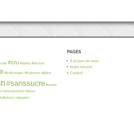
PAGES
À propos de nous
#cru
colat
#dattes
#dessert
Notre mission
ux
#fruitsrouges
#fruitssecs
#glace
Contact
in
#sanssucre
#snack
n
consciousness
history
indfulness
relaxation