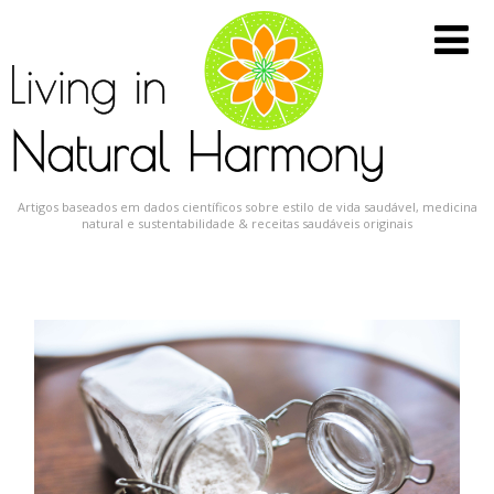
Artigos baseados em dados científicos sobre estilo de vida saudável, medicina
natural e sustentabilidade & receitas saudáveis originais