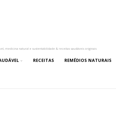
el, medicina natural e sustentabilidade & receitas saudáveis originais
SAUDÁVEL
RECEITAS
REMÉDIOS NATURAIS