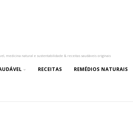
el, medicina natural e sustentabilidade & receitas saudáveis originais
SAUDÁVEL
RECEITAS
REMÉDIOS NATURAIS