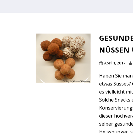
GESUNDE
NÜSSEN
April 1, 2017
Haben Sie manc
etwas Süsses? 
es vielleicht 
Solche Snacks e
Konservierungsm
dieser hochver
selber gesunde 
Heisshunger, s