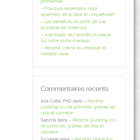
problèmes
Pourquoi ressentons-nous
tellement de la peur et l’inquiétude?
Les bénéfices du point de vue
physique de l’exercice
Avantages de l’activité physique
sur notre santé mentale
Recette: crème au chocolat et
noisette saine
Commentaires récents
Ana Coito, PhD
dans
Recette:
pudding cru de pommes, graines de
chia et cannelle
Sabrina
dans
Recette: pudding cru
de pommes, graines de chia et
cannelle
Sy'lviane
dans
Recette: Glace aux