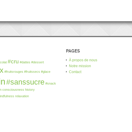
PAGES
À propos de nous
#cru
colat
#dattes
#dessert
Notre mission
ux
#fruitsrouges
#fruitssecs
#glace
Contact
in
#sanssucre
#snack
n
consciousness
history
indfulness
relaxation